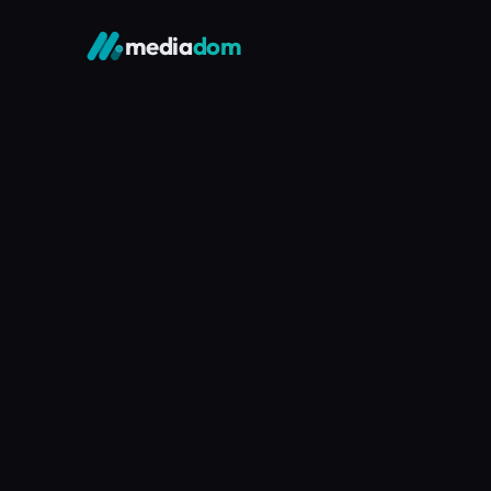
media
dom