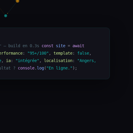
r — build en 0.3s
const
site
=
await
erformance
:
"95+/100"
,
template
:
false
,
e
,
ia
:
"intégrée"
,
localisation
:
"Angers,
ultat ?
console
.
log
(
"En ligne."
);