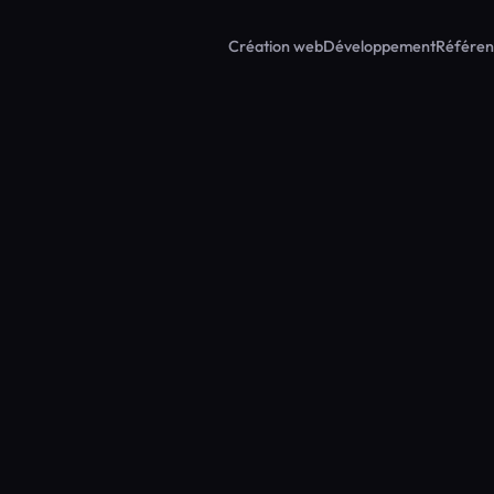
Création web
Développement
Référen