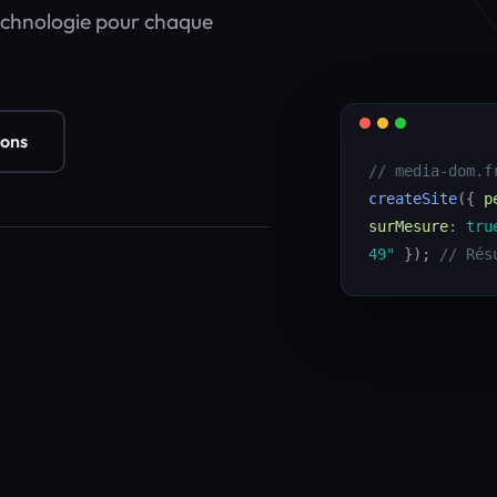
echnologie pour chaque
ions
// media-dom.f
createSite
({
p
surMesure
:
tru
49"
});
// Rés